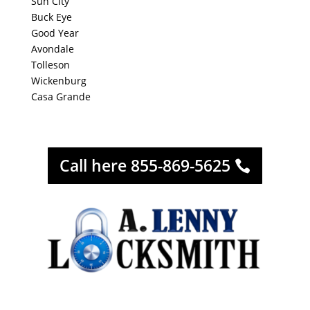
Sun City
Buck Eye
Good Year
Avondale
Tolleson
Wickenburg
Casa Grande
Call here 855-869-5625