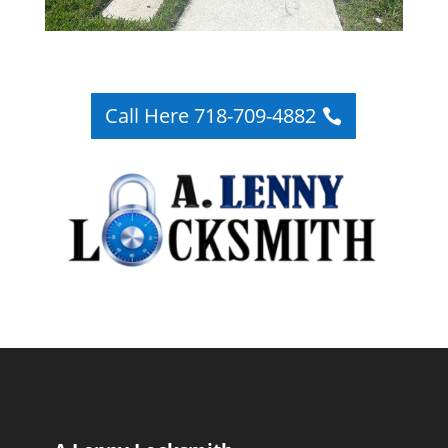
Call Here 718-709-4882