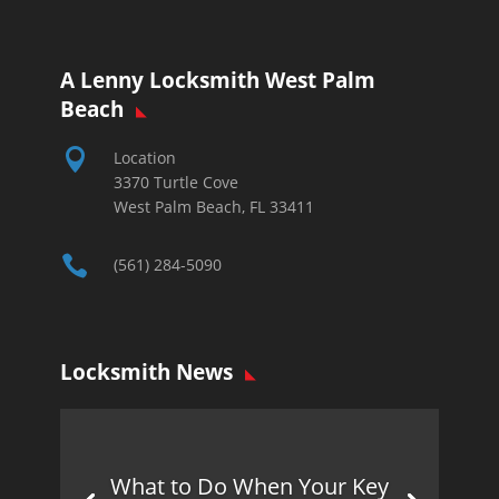
A Lenny Locksmith West Palm
Beach

Location
3370 Turtle Cove
West Palm Beach, FL 33411

(561) 284-5090
Locksmith News
What to Do When Your Key