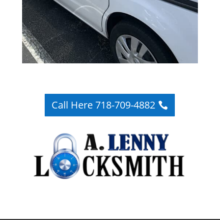
Call Here 718-709-4882